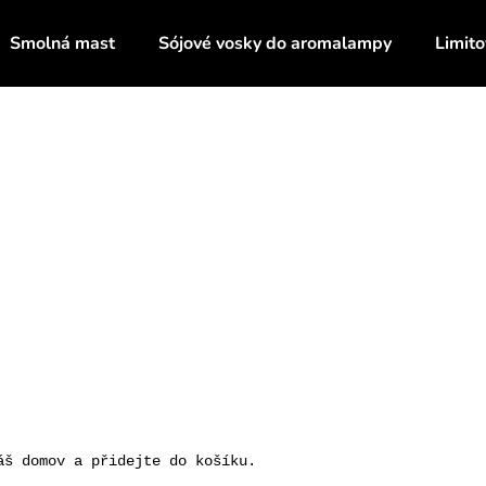
Smolná mast
Sójové vosky do aromalampy
Limito
Co potřebujete najít?
HLEDAT
Doporučujeme
áš domov a přidejte do košíku.