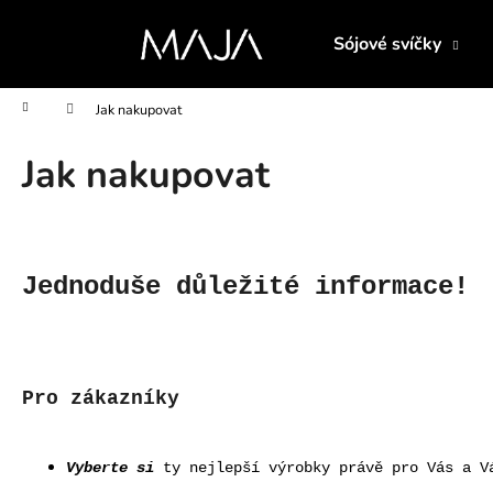
K
Přejít
na
o
Sójové svíčky
obsah
Zpět
Zpět
š
do
do
í
Domů
Jak nakupovat
obchodu
obchodu
k
Jak nakupovat
Jednoduše důležité informace!
Pro zákazníky
Vyberte si
ty nejlepší výrobky právě pro Vás a V