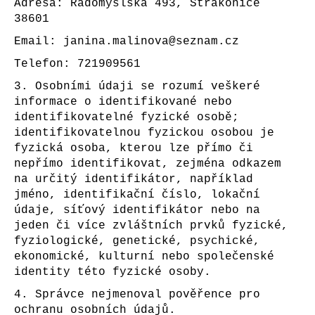
Adresa: Radomyšlská 493, Strakonice
a
38601
j
Email:
janina.malinova@seznam.cz
í
Telefon: 721909561
t
3. Osobními údaji se rozumí veškeré
?
informace o identifikované nebo
identifikovatelné fyzické osobě;
identifikovatelnou fyzickou osobou je
fyzická osoba, kterou lze přímo či
HLEDAT
nepřímo identifikovat, zejména odkazem
na určitý identifikátor, například
jméno, identifikační číslo, lokační
údaje, síťový identifikátor nebo na
D
jeden či více zvláštních prvků fyzické,
o
fyziologické, genetické, psychické,
p
ekonomické, kulturní nebo společenské
o
identity této fyzické osoby.
r
4. Správce nejmenoval pověřence pro
u
ochranu osobních údajů.