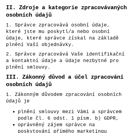
č
u
II.
Zdroje a kategorie zpracovávaných
j
osobních údajů
e
1. Správce zpracovává osobní údaje,
m
které jste mu poskytl/a nebo osobní
e
údaje, které správce získal na základě
plnění Vaší objednávky.
2. Správce zpracovává Vaše identifikační
a kontaktní údaje a údaje nezbytné pro
plnění smlouvy.
III.
Zákonný důvod a účel zpracování
osobních údajů
1. Zákonným důvodem zpracování osobních
údajů je
plnění smlouvy mezi Vámi a správcem
podle čl. 6 odst. 1 písm. b) GDPR,
oprávněný zájem správce na
poskytování přímého marketingu