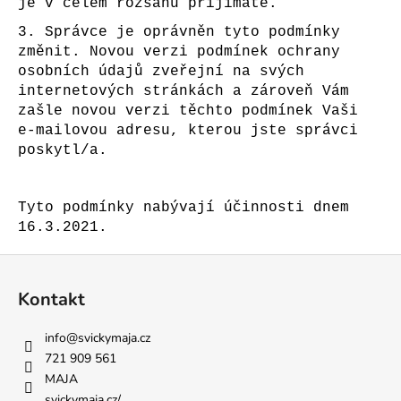
je v celém rozsahu přijímáte.
3. Správce je oprávněn tyto podmínky
změnit. Novou verzi podmínek ochrany
osobních údajů zveřejní na svých
internetových stránkách a zároveň Vám
zašle novou verzi těchto podmínek Vaši
e-mailovou adresu, kterou jste správci
poskytl/a.
Tyto podmínky nabývají účinnosti dnem
16.3.2021.
Z
á
Kontakt
p
a
info
@
svickymaja.cz
t
721 909 561
í
MAJA
svickymaja.cz/