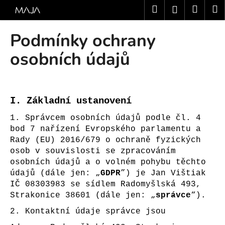
K
Přejít
Hledat
Nákup
M
Přihlášení
na
o
obsah
Zpět
Zpět
košík
š
Podmínky ochrany
í
C
osobních údajů
k
o
p
o
I.
Základní ustanovení
t
ř
1. Správcem osobních údajů podle čl. 4
bod 7 nařízení Evropského parlamentu a
e
Rady (EU) 2016/679 o ochraně fyzických
b
osob v souvislosti se zpracováním
u
osobních údajů a o volném pohybu těchto
j
údajů (dále jen: „
GDPR
”) je Jan Vištiak
e
IČ 08303983 se sídlem Radomyšlská 493,
Strakonice 38601 (dále jen: „
správce
“).
t
e
2. Kontaktní údaje správce jsou
n