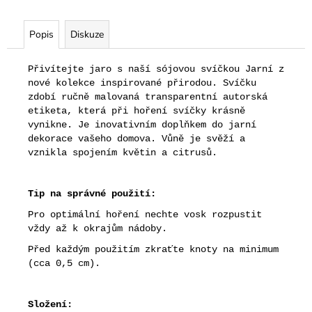
č
u
j
Popis
Diskuze
e
m
Přivítejte jaro s naší sójovou svíčkou Jarní z
e
nové kolekce inspirované přirodou. Svíčku
zdobí ručně malovaná transparentní autorská
etiketa, která při hoření svíčky krásně
vynikne. Je inovativním doplňkem do jarní
dekorace vašeho domova. Vůně je svěží a
vznikla spojením květin a citrusů.
Tip na správné použití:
Pro optimální hoření nechte vosk rozpustit
vždy až k okrajům nádoby.
Před každým použitím zkraťte knoty na minimum
(cca 0,5 cm).
Složení: