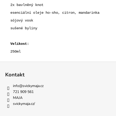
2x bavlněný knot
esenciální oleje ho-sho, citron, mandarinka
sójový vosk
sušené byliny
Velikost:
250ml
Z
á
Kontakt
p
a
info
@
svickymaja.cz
t
721 909 561
í
MAJA
svickymaja.cz/