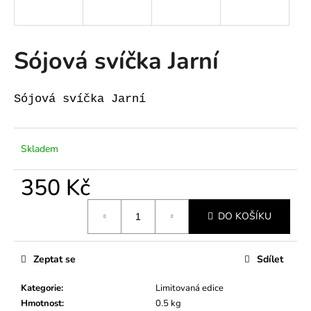
a
j
í
Sójová svíčka Jarní
t
?
Sójová svíčka Jarní
Skladem
HLEDAT
350 Kč
Měrná
DO KOŠÍKU
cena:
D
o
p
Zeptat se
Sdílet
o
r
Kategorie
:
Limitovaná edice
u
Hmotnost
:
0.5 kg