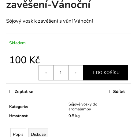
zavěšení-Vánoční
a
j
Sójový vosk k zavěšení s vůní Vánoční
í
t
?
Skladem
100 Kč
Měrná
HLEDAT
DO KOŠÍKU
cena:
Zeptat se
Sdílet
D
o
Sójové vosky do
Kategorie
:
aromalampy
p
Hmotnost
:
0.5 kg
o
r
u
Popis
Diskuze