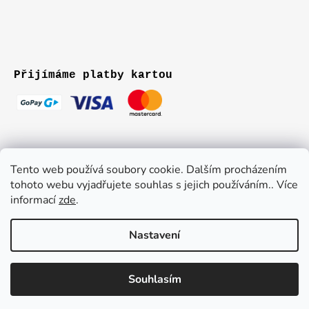
Přijímáme platby kartou
Tento web používá soubory cookie. Dalším procházením
tohoto webu vyjadřujete souhlas s jejich používáním.. Více
informací
zde
.
Nastavení
Vytvořil Shoptet
Souhlasím
Copyright 2026
MAJA
. Všechna práva vyhrazena.