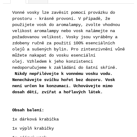
č
u
Vonné vosky lze zavěsit pomocí provázku do
j
prostoru - krásně provoní. V případě, že
e
použijete vosk do aromalampy, zvolte vhodnou
m
velikost aromalampy nebo vosk nalámejte na
e
požadovanou velikost. Vosky jsou vyráběny a
zdobeny ručně za použití 100% esenciálních
olejů a sušených bylin. Pro zintenzivnění vůně
můžete nakapat do vosku esenciální
olej. Vzhledem k jeho konzistenci
nedoporučujeme k zakládání do šatní skříně.
Nikdy nepřil
évejte k vonnému vosku vodu.
Nenechávejte svíčku hořet bez dozoru. Vosk
není určen ke konzumaci. Uchovávejte mimo
dosah dětí, zvířat a hořlavých látek.
Obsah balení:
1x dárková krabička
1x výplň krabičky