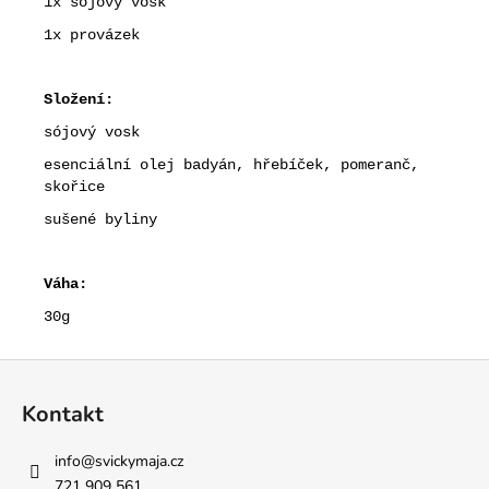
1x sójový vosk
1x provázek
Složení:
sójový vosk
esenciální olej badyán, hřebíček, pomeranč,
skořice
sušené byliny
Váha:
30g
Z
á
Kontakt
p
a
info
@
svickymaja.cz
t
721 909 561